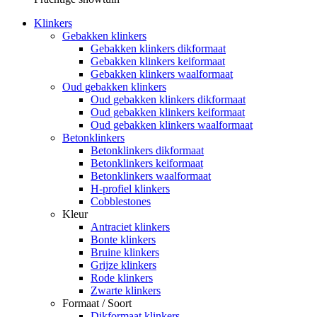
Klinkers
Gebakken klinkers
Gebakken klinkers dikformaat
Gebakken klinkers keiformaat
Gebakken klinkers waalformaat
Oud gebakken klinkers
Oud gebakken klinkers dikformaat
Oud gebakken klinkers keiformaat
Oud gebakken klinkers waalformaat
Betonklinkers
Betonklinkers dikformaat
Betonklinkers keiformaat
Betonklinkers waalformaat
H-profiel klinkers
Cobblestones
Kleur
Antraciet klinkers
Bonte klinkers
Bruine klinkers
Grijze klinkers
Rode klinkers
Zwarte klinkers
Formaat / Soort
Dikformaat klinkers