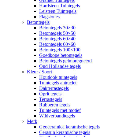
Graniet Tuintegels
Hardsteen Tuintegels
Leisteen Tuintegels
Flagstones
Betontegels
Betontegels 30×30
Betontegels 50×50
Betontegels 60×40
Betontegels 60×60
Betontegels 100×100
Goedkope betontegels
Betontegels geimpregneerd
Oud Hollandse tegels
Kleur / Soort
Houtlook tuintegels
Tuintegels antraciet
Dakterrastegels
Oprit tegels
Terrastegels
Rubberen tegels
Tuintegels met motief
Wildverbandtegels
Merk
Geoceramica keramische tegels
Cerasun keramische tegels