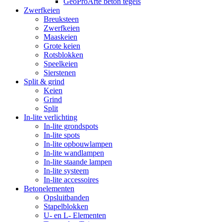
GeoProArte beton tegels
Zwerfkeien
Breuksteen
Zwerfkeien
Maaskeien
Grote keien
Rotsblokken
Speelkeien
Sierstenen
Split & grind
Keien
Grind
Split
In-lite verlichting
In-lite grondspots
In-lite spots
In-lite opbouwlampen
In-lite wandlampen
In-lite staande lampen
In-lite systeem
In-lite accessoires
Betonelementen
Opsluitbanden
Stapelblokken
U- en L- Elementen