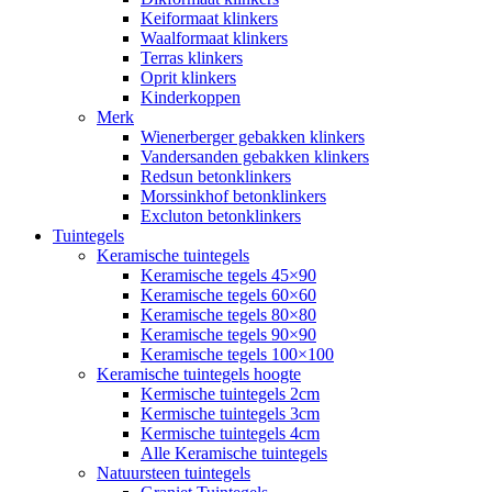
Keiformaat klinkers
Waalformaat klinkers
Terras klinkers
Oprit klinkers
Kinderkoppen
Merk
Wienerberger gebakken klinkers
Vandersanden gebakken klinkers
Redsun betonklinkers
Morssinkhof betonklinkers
Excluton betonklinkers
Tuintegels
Keramische tuintegels
Keramische tegels 45×90
Keramische tegels 60×60
Keramische tegels 80×80
Keramische tegels 90×90
Keramische tegels 100×100
Keramische tuintegels hoogte
Kermische tuintegels 2cm
Kermische tuintegels 3cm
Kermische tuintegels 4cm
Alle Keramische tuintegels
Natuursteen tuintegels