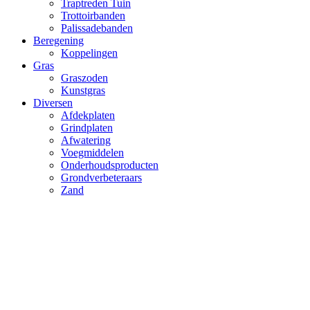
Traptreden Tuin
Trottoirbanden
Palissadebanden
Beregening
Koppelingen
Gras
Graszoden
Kunstgras
Diversen
Afdekplaten
Grindplaten
Afwatering
Voegmiddelen
Onderhoudsproducten
Grondverbeteraars
Zand