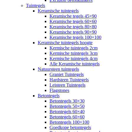
Excluton betonklinkers
Tuintegels
Keramische tuintegels
Keramische tegels 45×90
Keramische tegels 60×60
Keramische tegels 80×80
Keramische tegels 90×90
Keramische tegels 100×100
Keramische tuintegels hoogte
Kermische tuintegels 2cm
Kermische tuintegels 3cm
Kermische tuintegels 4cm
Alle Keramische tuintegels
Natuursteen tuintegels
Graniet Tuintegels
Hardsteen Tuintegels
Leisteen Tuintegels
Flagstones
Betontegels
Betontegels 30×30
Betontegels 50×50
Betontegels 60×40
Betontegels 60×60
Betontegels 100×100
Goedkope betontegels