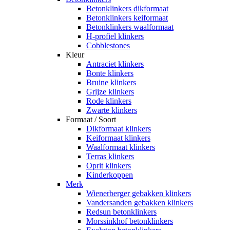
Betonklinkers dikformaat
Betonklinkers keiformaat
Betonklinkers waalformaat
H-profiel klinkers
Cobblestones
Kleur
Antraciet klinkers
Bonte klinkers
Bruine klinkers
Grijze klinkers
Rode klinkers
Zwarte klinkers
Formaat / Soort
Dikformaat klinkers
Keiformaat klinkers
Waalformaat klinkers
Terras klinkers
Oprit klinkers
Kinderkoppen
Merk
Wienerberger gebakken klinkers
Vandersanden gebakken klinkers
Redsun betonklinkers
Morssinkhof betonklinkers