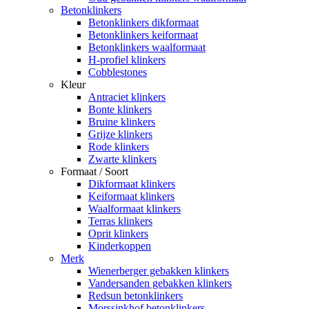
Betonklinkers
Betonklinkers dikformaat
Betonklinkers keiformaat
Betonklinkers waalformaat
H-profiel klinkers
Cobblestones
Kleur
Antraciet klinkers
Bonte klinkers
Bruine klinkers
Grijze klinkers
Rode klinkers
Zwarte klinkers
Formaat / Soort
Dikformaat klinkers
Keiformaat klinkers
Waalformaat klinkers
Terras klinkers
Oprit klinkers
Kinderkoppen
Merk
Wienerberger gebakken klinkers
Vandersanden gebakken klinkers
Redsun betonklinkers
Morssinkhof betonklinkers