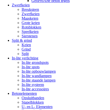
GeoProArte beton tegels
Zwerfkeien
Breuksteen
Zwerfkeien
Maaskeien
Grote keien
Rotsblokken
Speelkeien
Sierstenen
Split & grind
Keien
Grind
Split
In-lite verlichting
In-lite grondspots
In-lite spots
In-lite opbouwlampen
In-lite wandlampen
In-lite staande lampen
In-lite systeem
In-lite accessoires
Betonelementen
Opsluitbanden
Stapelblokken
U- en L- Elementen