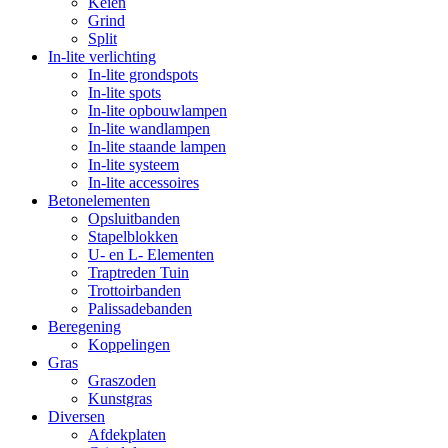
Keien
Grind
Split
In-lite verlichting
In-lite grondspots
In-lite spots
In-lite opbouwlampen
In-lite wandlampen
In-lite staande lampen
In-lite systeem
In-lite accessoires
Betonelementen
Opsluitbanden
Stapelblokken
U- en L- Elementen
Traptreden Tuin
Trottoirbanden
Palissadebanden
Beregening
Koppelingen
Gras
Graszoden
Kunstgras
Diversen
Afdekplaten