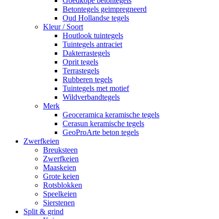
Goedkope betontegels
Betontegels geimpregneerd
Oud Hollandse tegels
Kleur / Soort
Houtlook tuintegels
Tuintegels antraciet
Dakterrastegels
Oprit tegels
Terrastegels
Rubberen tegels
Tuintegels met motief
Wildverbandtegels
Merk
Geoceramica keramische tegels
Cerasun keramische tegels
GeoProArte beton tegels
Zwerfkeien
Breuksteen
Zwerfkeien
Maaskeien
Grote keien
Rotsblokken
Speelkeien
Sierstenen
Split & grind