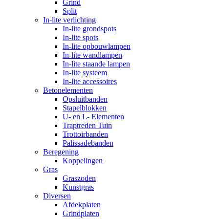
Grind
Split
In-lite verlichting
In-lite grondspots
In-lite spots
In-lite opbouwlampen
In-lite wandlampen
In-lite staande lampen
In-lite systeem
In-lite accessoires
Betonelementen
Opsluitbanden
Stapelblokken
U- en L- Elementen
Traptreden Tuin
Trottoirbanden
Palissadebanden
Beregening
Koppelingen
Gras
Graszoden
Kunstgras
Diversen
Afdekplaten
Grindplaten