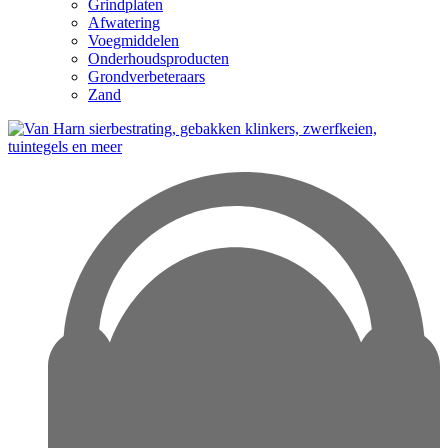
Grindplaten
Afwatering
Voegmiddelen
Onderhoudsproducten
Grondverbeteraars
Zand