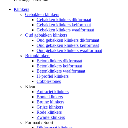
Klinkers
Gebakken klinkers
Gebakken klinkers dikformaat
Gebakken klinkers keiformaat
Gebakken klinkers waalformaat
Oud gebakken klinkers
Oud gebakken klinkers dikformaat
Oud gebakken klinkers keiformaat
Oud gebakken klinkers waalformaat
Betonklinkers
Betonklinkers dikformaat
Betonklinkers keiformaat
Betonklinkers waalformaat
H-profiel klinkers
Cobblestones
Kleur
Antraciet klinkers
Bonte klinkers
Bruine klinkers
Grijze klinkers
Rode klinkers
Zwarte klinkers
Formaat / Soort
Dikformaat klinkers