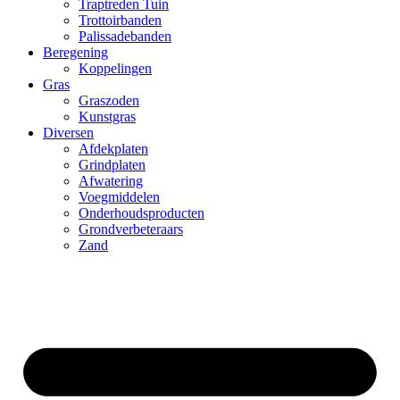
Traptreden Tuin
Trottoirbanden
Palissadebanden
Beregening
Koppelingen
Gras
Graszoden
Kunstgras
Diversen
Afdekplaten
Grindplaten
Afwatering
Voegmiddelen
Onderhoudsproducten
Grondverbeteraars
Zand