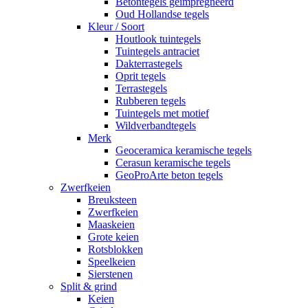
Betontegels geimpregneerd
Oud Hollandse tegels
Kleur / Soort
Houtlook tuintegels
Tuintegels antraciet
Dakterrastegels
Oprit tegels
Terrastegels
Rubberen tegels
Tuintegels met motief
Wildverbandtegels
Merk
Geoceramica keramische tegels
Cerasun keramische tegels
GeoProArte beton tegels
Zwerfkeien
Breuksteen
Zwerfkeien
Maaskeien
Grote keien
Rotsblokken
Speelkeien
Sierstenen
Split & grind
Keien