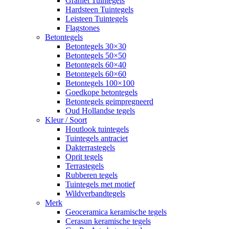
Graniet Tuintegels
Hardsteen Tuintegels
Leisteen Tuintegels
Flagstones
Betontegels
Betontegels 30×30
Betontegels 50×50
Betontegels 60×40
Betontegels 60×60
Betontegels 100×100
Goedkope betontegels
Betontegels geimpregneerd
Oud Hollandse tegels
Kleur / Soort
Houtlook tuintegels
Tuintegels antraciet
Dakterrastegels
Oprit tegels
Terrastegels
Rubberen tegels
Tuintegels met motief
Wildverbandtegels
Merk
Geoceramica keramische tegels
Cerasun keramische tegels