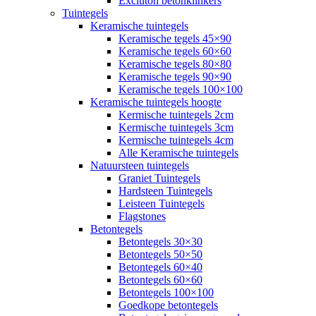
Excluton betonklinkers
Tuintegels
Keramische tuintegels
Keramische tegels 45×90
Keramische tegels 60×60
Keramische tegels 80×80
Keramische tegels 90×90
Keramische tegels 100×100
Keramische tuintegels hoogte
Kermische tuintegels 2cm
Kermische tuintegels 3cm
Kermische tuintegels 4cm
Alle Keramische tuintegels
Natuursteen tuintegels
Graniet Tuintegels
Hardsteen Tuintegels
Leisteen Tuintegels
Flagstones
Betontegels
Betontegels 30×30
Betontegels 50×50
Betontegels 60×40
Betontegels 60×60
Betontegels 100×100
Goedkope betontegels