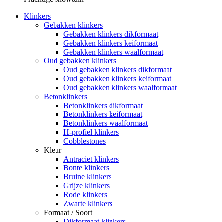
Klinkers
Gebakken klinkers
Gebakken klinkers dikformaat
Gebakken klinkers keiformaat
Gebakken klinkers waalformaat
Oud gebakken klinkers
Oud gebakken klinkers dikformaat
Oud gebakken klinkers keiformaat
Oud gebakken klinkers waalformaat
Betonklinkers
Betonklinkers dikformaat
Betonklinkers keiformaat
Betonklinkers waalformaat
H-profiel klinkers
Cobblestones
Kleur
Antraciet klinkers
Bonte klinkers
Bruine klinkers
Grijze klinkers
Rode klinkers
Zwarte klinkers
Formaat / Soort
Dikformaat klinkers