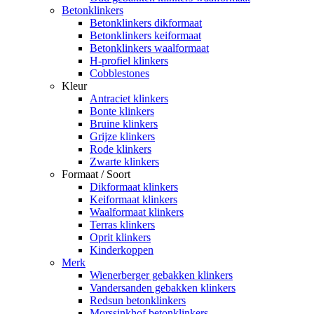
Betonklinkers
Betonklinkers dikformaat
Betonklinkers keiformaat
Betonklinkers waalformaat
H-profiel klinkers
Cobblestones
Kleur
Antraciet klinkers
Bonte klinkers
Bruine klinkers
Grijze klinkers
Rode klinkers
Zwarte klinkers
Formaat / Soort
Dikformaat klinkers
Keiformaat klinkers
Waalformaat klinkers
Terras klinkers
Oprit klinkers
Kinderkoppen
Merk
Wienerberger gebakken klinkers
Vandersanden gebakken klinkers
Redsun betonklinkers
Morssinkhof betonklinkers