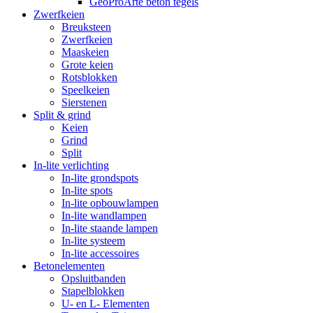
GeoProArte beton tegels
Zwerfkeien
Breuksteen
Zwerfkeien
Maaskeien
Grote keien
Rotsblokken
Speelkeien
Sierstenen
Split & grind
Keien
Grind
Split
In-lite verlichting
In-lite grondspots
In-lite spots
In-lite opbouwlampen
In-lite wandlampen
In-lite staande lampen
In-lite systeem
In-lite accessoires
Betonelementen
Opsluitbanden
Stapelblokken
U- en L- Elementen