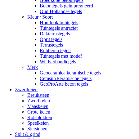
Goedkope betontegels
Betontegels geimpregneerd
Oud Hollandse tegels
Kleur / Soort
Houtlook tuintegels
Tuintegels antraciet
Dakterrastegels
Oprit tegels
Terrastegels
Rubberen tegels
Tuintegels met motief
Wildverbandtegels
Merk
Geoceramica keramische tegels
Cerasun keramische tegels
GeoProArte beton tegels
Zwerfkeien
Breuksteen
Zwerfkeien
Maaskeien
Grote keien
Rotsblokken
Speelkeien
Sierstenen
Split & grind