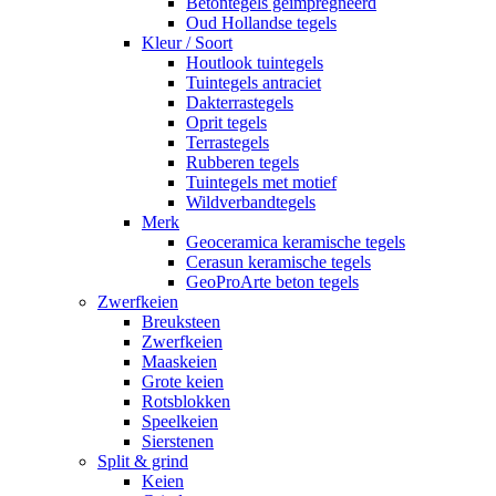
Betontegels geimpregneerd
Oud Hollandse tegels
Kleur / Soort
Houtlook tuintegels
Tuintegels antraciet
Dakterrastegels
Oprit tegels
Terrastegels
Rubberen tegels
Tuintegels met motief
Wildverbandtegels
Merk
Geoceramica keramische tegels
Cerasun keramische tegels
GeoProArte beton tegels
Zwerfkeien
Breuksteen
Zwerfkeien
Maaskeien
Grote keien
Rotsblokken
Speelkeien
Sierstenen
Split & grind
Keien