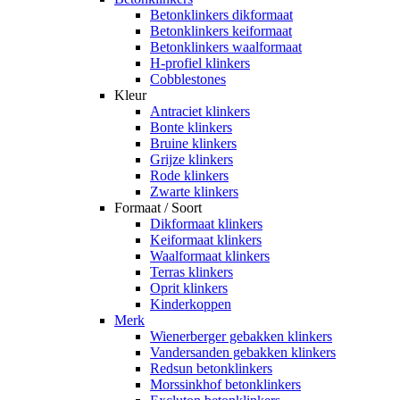
Betonklinkers dikformaat
Betonklinkers keiformaat
Betonklinkers waalformaat
H-profiel klinkers
Cobblestones
Kleur
Antraciet klinkers
Bonte klinkers
Bruine klinkers
Grijze klinkers
Rode klinkers
Zwarte klinkers
Formaat / Soort
Dikformaat klinkers
Keiformaat klinkers
Waalformaat klinkers
Terras klinkers
Oprit klinkers
Kinderkoppen
Merk
Wienerberger gebakken klinkers
Vandersanden gebakken klinkers
Redsun betonklinkers
Morssinkhof betonklinkers