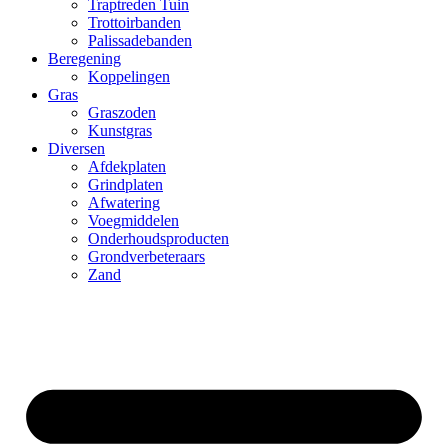
Traptreden Tuin
Trottoirbanden
Palissadebanden
Beregening
Koppelingen
Gras
Graszoden
Kunstgras
Diversen
Afdekplaten
Grindplaten
Afwatering
Voegmiddelen
Onderhoudsproducten
Grondverbeteraars
Zand