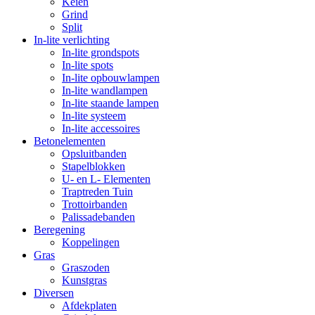
Keien
Grind
Split
In-lite verlichting
In-lite grondspots
In-lite spots
In-lite opbouwlampen
In-lite wandlampen
In-lite staande lampen
In-lite systeem
In-lite accessoires
Betonelementen
Opsluitbanden
Stapelblokken
U- en L- Elementen
Traptreden Tuin
Trottoirbanden
Palissadebanden
Beregening
Koppelingen
Gras
Graszoden
Kunstgras
Diversen
Afdekplaten