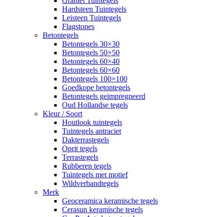
Graniet Tuintegels
Hardsteen Tuintegels
Leisteen Tuintegels
Flagstones
Betontegels
Betontegels 30×30
Betontegels 50×50
Betontegels 60×40
Betontegels 60×60
Betontegels 100×100
Goedkope betontegels
Betontegels geimpregneerd
Oud Hollandse tegels
Kleur / Soort
Houtlook tuintegels
Tuintegels antraciet
Dakterrastegels
Oprit tegels
Terrastegels
Rubberen tegels
Tuintegels met motief
Wildverbandtegels
Merk
Geoceramica keramische tegels
Cerasun keramische tegels