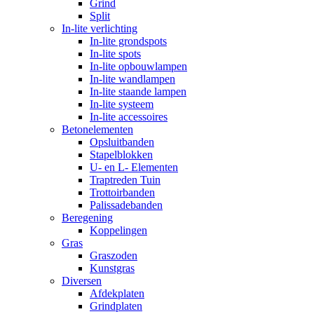
Grind
Split
In-lite verlichting
In-lite grondspots
In-lite spots
In-lite opbouwlampen
In-lite wandlampen
In-lite staande lampen
In-lite systeem
In-lite accessoires
Betonelementen
Opsluitbanden
Stapelblokken
U- en L- Elementen
Traptreden Tuin
Trottoirbanden
Palissadebanden
Beregening
Koppelingen
Gras
Graszoden
Kunstgras
Diversen
Afdekplaten
Grindplaten