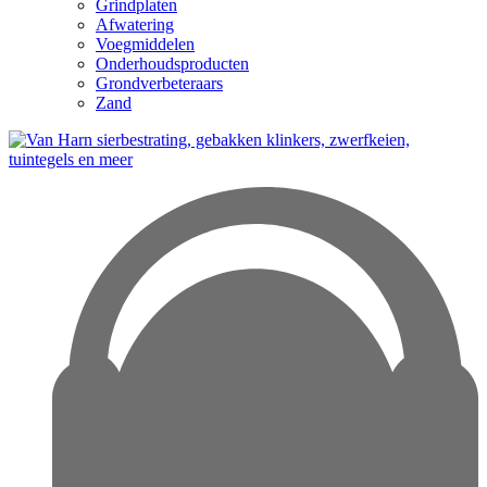
Grindplaten
Afwatering
Voegmiddelen
Onderhoudsproducten
Grondverbeteraars
Zand