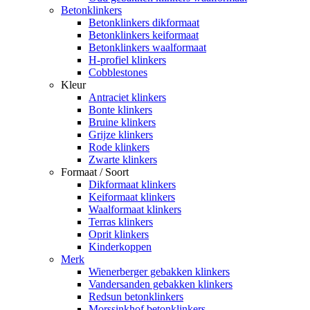
Betonklinkers
Betonklinkers dikformaat
Betonklinkers keiformaat
Betonklinkers waalformaat
H-profiel klinkers
Cobblestones
Kleur
Antraciet klinkers
Bonte klinkers
Bruine klinkers
Grijze klinkers
Rode klinkers
Zwarte klinkers
Formaat / Soort
Dikformaat klinkers
Keiformaat klinkers
Waalformaat klinkers
Terras klinkers
Oprit klinkers
Kinderkoppen
Merk
Wienerberger gebakken klinkers
Vandersanden gebakken klinkers
Redsun betonklinkers
Morssinkhof betonklinkers