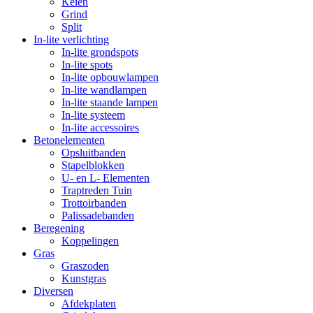
Keien
Grind
Split
In-lite verlichting
In-lite grondspots
In-lite spots
In-lite opbouwlampen
In-lite wandlampen
In-lite staande lampen
In-lite systeem
In-lite accessoires
Betonelementen
Opsluitbanden
Stapelblokken
U- en L- Elementen
Traptreden Tuin
Trottoirbanden
Palissadebanden
Beregening
Koppelingen
Gras
Graszoden
Kunstgras
Diversen
Afdekplaten