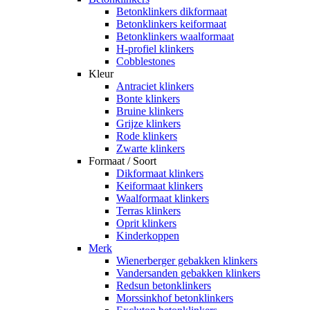
Betonklinkers dikformaat
Betonklinkers keiformaat
Betonklinkers waalformaat
H-profiel klinkers
Cobblestones
Kleur
Antraciet klinkers
Bonte klinkers
Bruine klinkers
Grijze klinkers
Rode klinkers
Zwarte klinkers
Formaat / Soort
Dikformaat klinkers
Keiformaat klinkers
Waalformaat klinkers
Terras klinkers
Oprit klinkers
Kinderkoppen
Merk
Wienerberger gebakken klinkers
Vandersanden gebakken klinkers
Redsun betonklinkers
Morssinkhof betonklinkers