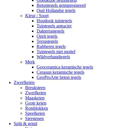
Goedkope betontegels
Betontegels geimpregneerd
Oud Hollandse tegels
Kleur / Soort
Houtlook tuintegels
Tuintegels antraciet
Dakterrastegels
Oprit tegels
Terrastegels
Rubberen tegels
Tuintegels met motief
Wildverbandtegels
Merk
Geoceramica keramische tegels
Cerasun keramische tegels
GeoProArte beton tegels
Zwerfkeien
Breuksteen
Zwerfkeien
Maaskeien
Grote keien
Rotsblokken
Speelkeien
Sierstenen
Split & grind