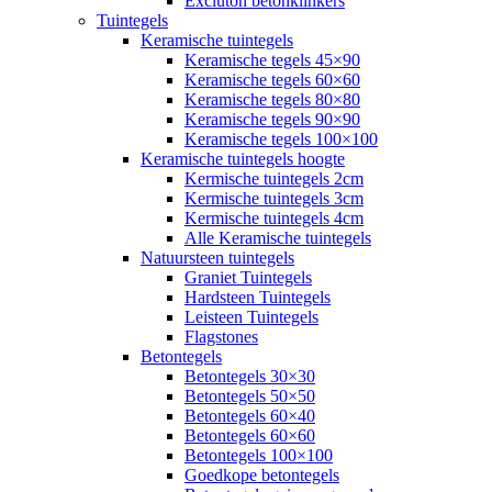
Excluton betonklinkers
Tuintegels
Keramische tuintegels
Keramische tegels 45×90
Keramische tegels 60×60
Keramische tegels 80×80
Keramische tegels 90×90
Keramische tegels 100×100
Keramische tuintegels hoogte
Kermische tuintegels 2cm
Kermische tuintegels 3cm
Kermische tuintegels 4cm
Alle Keramische tuintegels
Natuursteen tuintegels
Graniet Tuintegels
Hardsteen Tuintegels
Leisteen Tuintegels
Flagstones
Betontegels
Betontegels 30×30
Betontegels 50×50
Betontegels 60×40
Betontegels 60×60
Betontegels 100×100
Goedkope betontegels