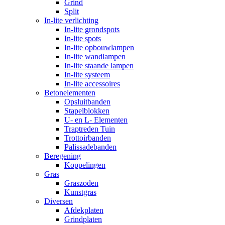
Grind
Split
In-lite verlichting
In-lite grondspots
In-lite spots
In-lite opbouwlampen
In-lite wandlampen
In-lite staande lampen
In-lite systeem
In-lite accessoires
Betonelementen
Opsluitbanden
Stapelblokken
U- en L- Elementen
Traptreden Tuin
Trottoirbanden
Palissadebanden
Beregening
Koppelingen
Gras
Graszoden
Kunstgras
Diversen
Afdekplaten
Grindplaten