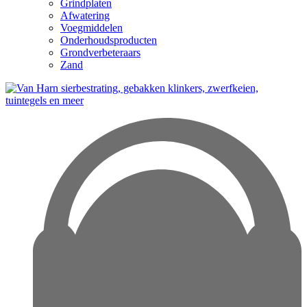
Grindplaten
Afwatering
Voegmiddelen
Onderhoudsproducten
Grondverbeteraars
Zand