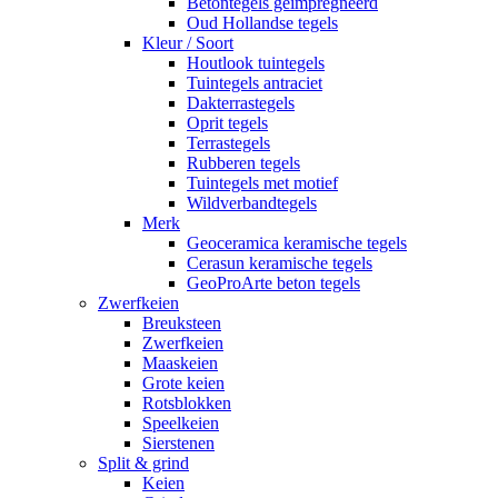
Betontegels geimpregneerd
Oud Hollandse tegels
Kleur / Soort
Houtlook tuintegels
Tuintegels antraciet
Dakterrastegels
Oprit tegels
Terrastegels
Rubberen tegels
Tuintegels met motief
Wildverbandtegels
Merk
Geoceramica keramische tegels
Cerasun keramische tegels
GeoProArte beton tegels
Zwerfkeien
Breuksteen
Zwerfkeien
Maaskeien
Grote keien
Rotsblokken
Speelkeien
Sierstenen
Split & grind
Keien