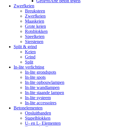
GeoProArte beton tegels
Zwerfkeien
Breuksteen
Zwerfkeien
Maaskeien
Grote keien
Rotsblokken
Speelkeien
Sierstenen
Split & grind
Keien
Grind
Split
In-lite verlichting
In-lite grondspots
In-lite spots
In-lite opbouwlampen
In-lite wandlampen
In-lite staande lampen
In-lite systeem
In-lite accessoires
Betonelementen
Opsluitbanden
Stapelblokken
U- en L- Elementen