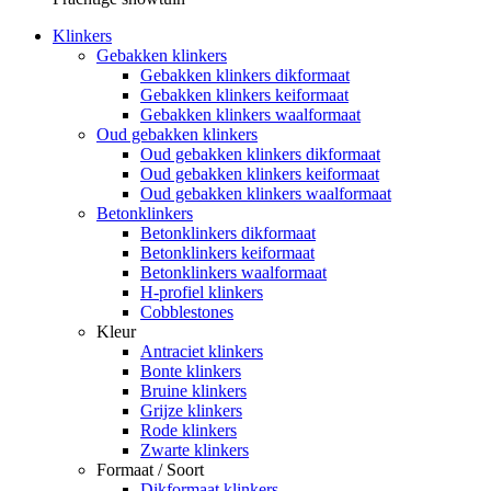
Klinkers
Gebakken klinkers
Gebakken klinkers dikformaat
Gebakken klinkers keiformaat
Gebakken klinkers waalformaat
Oud gebakken klinkers
Oud gebakken klinkers dikformaat
Oud gebakken klinkers keiformaat
Oud gebakken klinkers waalformaat
Betonklinkers
Betonklinkers dikformaat
Betonklinkers keiformaat
Betonklinkers waalformaat
H-profiel klinkers
Cobblestones
Kleur
Antraciet klinkers
Bonte klinkers
Bruine klinkers
Grijze klinkers
Rode klinkers
Zwarte klinkers
Formaat / Soort
Dikformaat klinkers