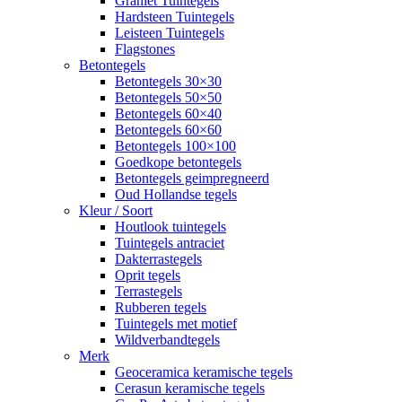
Graniet Tuintegels
Hardsteen Tuintegels
Leisteen Tuintegels
Flagstones
Betontegels
Betontegels 30×30
Betontegels 50×50
Betontegels 60×40
Betontegels 60×60
Betontegels 100×100
Goedkope betontegels
Betontegels geimpregneerd
Oud Hollandse tegels
Kleur / Soort
Houtlook tuintegels
Tuintegels antraciet
Dakterrastegels
Oprit tegels
Terrastegels
Rubberen tegels
Tuintegels met motief
Wildverbandtegels
Merk
Geoceramica keramische tegels
Cerasun keramische tegels