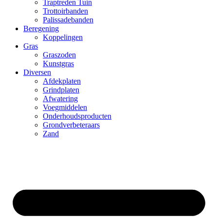
Traptreden Tuin
Trottoirbanden
Palissadebanden
Beregening
Koppelingen
Gras
Graszoden
Kunstgras
Diversen
Afdekplaten
Grindplaten
Afwatering
Voegmiddelen
Onderhoudsproducten
Grondverbeteraars
Zand