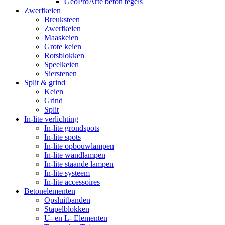
GeoProArte beton tegels
Zwerfkeien
Breuksteen
Zwerfkeien
Maaskeien
Grote keien
Rotsblokken
Speelkeien
Sierstenen
Split & grind
Keien
Grind
Split
In-lite verlichting
In-lite grondspots
In-lite spots
In-lite opbouwlampen
In-lite wandlampen
In-lite staande lampen
In-lite systeem
In-lite accessoires
Betonelementen
Opsluitbanden
Stapelblokken
U- en L- Elementen