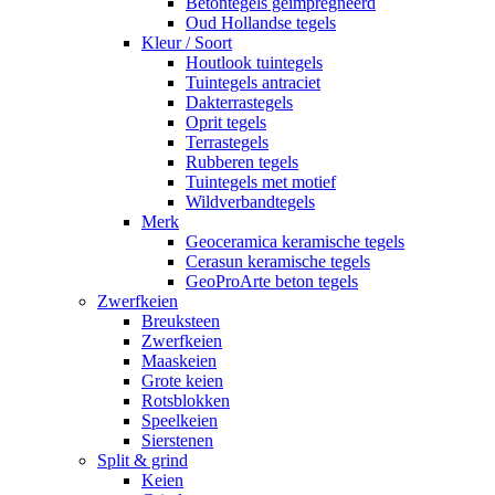
Betontegels geimpregneerd
Oud Hollandse tegels
Kleur / Soort
Houtlook tuintegels
Tuintegels antraciet
Dakterrastegels
Oprit tegels
Terrastegels
Rubberen tegels
Tuintegels met motief
Wildverbandtegels
Merk
Geoceramica keramische tegels
Cerasun keramische tegels
GeoProArte beton tegels
Zwerfkeien
Breuksteen
Zwerfkeien
Maaskeien
Grote keien
Rotsblokken
Speelkeien
Sierstenen
Split & grind
Keien