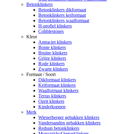
Betonklinkers
Betonklinkers dikformaat
Betonklinkers keiformaat
Betonklinkers waalformaat
H-profiel klinkers
Cobblestones
Kleur
Antraciet klinkers
Bonte klinkers
Bruine klinkers
Grijze klinkers
Rode klinkers
Zwarte klinkers
Formaat / Soort
Dikformaat klinkers
Keiformaat klinkers
Waalformaat klinkers
Terras klinkers
Oprit klinkers
Kinderkoppen
Merk
Wienerberger gebakken klinkers
Vandersanden gebakken klinkers
Redsun betonklinkers
Morssinkhof betonklinkers