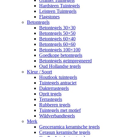
Graniet Tuintegels
Hardsteen Tuintegels
Leisteen Tuintegels
Flagstones
Betontegels
Betontegels 30×30
Betontegels 50×50
Betontegels 60×40
Betontegels 60×60
Betontegels 100×100
Goedkope betontegels
Betontegels geimpregneerd
Oud Hollandse tegels
Kleur / Soort
Houtlook tuintegels
Tuintegels antraciet
Dakterrastegels
Oprit tegels
Terrastegels
Rubberen tegels
Tuintegels met motief
Wildverbandtegels
Merk
Geoceramica keramische tegels
Cerasun keramische tegels