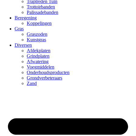
Traptreden Tuin
Trottoirbanden
Palissadebanden
Beregening
Koppelingen
Gras
Graszoden
Kunstgras
Diversen
Afdekplaten
Grindplaten
Afwatering
Voegmiddelen
Onderhoudsproducten
Grondverbeteraars
Zand