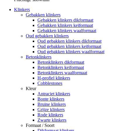
Klinkers
Gebakken klinkers
Gebakken klinkers dikformaat
Gebakken klinkers keiformaat
Gebakken klinkers waalformaat
Oud gebakken klinkers
Oud gebakken klinkers dikformaat
Oud gebakken klinkers keiformaat
Oud gebakken klinkers waalformaat
Betonklinkers
Betonklinkers dikformaat
Betonklinkers keiformaat
Betonklinkers waalformaat
H-profiel klinkers
Cobblestones
Kleur
Antraciet klinkers
Bonte klinkers
Bruine klinkers
Grijze klinkers
Rode klinkers
Zwarte klinkers
Formaat / Soort
Dikformaat klinkers