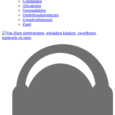
Grindplaten
Afwatering
Voegmiddelen
Onderhoudsproducten
Grondverbeteraars
Zand