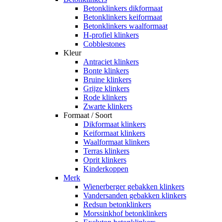
Betonklinkers dikformaat
Betonklinkers keiformaat
Betonklinkers waalformaat
H-profiel klinkers
Cobblestones
Kleur
Antraciet klinkers
Bonte klinkers
Bruine klinkers
Grijze klinkers
Rode klinkers
Zwarte klinkers
Formaat / Soort
Dikformaat klinkers
Keiformaat klinkers
Waalformaat klinkers
Terras klinkers
Oprit klinkers
Kinderkoppen
Merk
Wienerberger gebakken klinkers
Vandersanden gebakken klinkers
Redsun betonklinkers
Morssinkhof betonklinkers