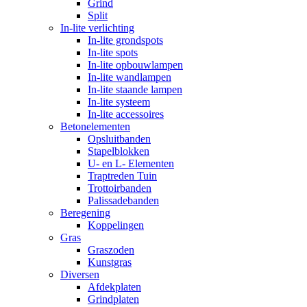
Grind
Split
In-lite verlichting
In-lite grondspots
In-lite spots
In-lite opbouwlampen
In-lite wandlampen
In-lite staande lampen
In-lite systeem
In-lite accessoires
Betonelementen
Opsluitbanden
Stapelblokken
U- en L- Elementen
Traptreden Tuin
Trottoirbanden
Palissadebanden
Beregening
Koppelingen
Gras
Graszoden
Kunstgras
Diversen
Afdekplaten
Grindplaten