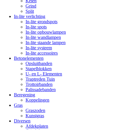
Keien
Grind
Split
In-lite verlichting
In-lite grondspots
In-lite spots
In-lite opbouwlampen
In-lite wandlampen
In-lite staande lampen
In-lite systeem
In-lite accessoires
Betonelementen
Opsluitbanden
Stapelblokken
U- en L- Elementen
Traptreden Tuin
Trottoirbanden
Palissadebanden
Beregening
Koppelingen
Gras
Graszoden
Kunstgras
Diversen
Afdekplaten