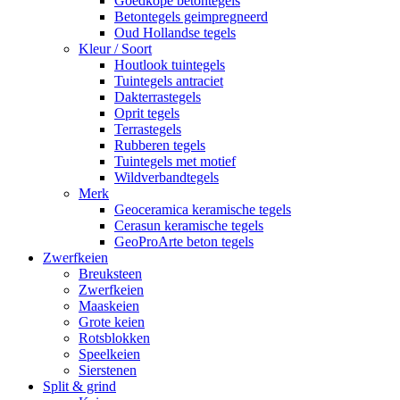
Goedkope betontegels
Betontegels geimpregneerd
Oud Hollandse tegels
Kleur / Soort
Houtlook tuintegels
Tuintegels antraciet
Dakterrastegels
Oprit tegels
Terrastegels
Rubberen tegels
Tuintegels met motief
Wildverbandtegels
Merk
Geoceramica keramische tegels
Cerasun keramische tegels
GeoProArte beton tegels
Zwerfkeien
Breuksteen
Zwerfkeien
Maaskeien
Grote keien
Rotsblokken
Speelkeien
Sierstenen
Split & grind