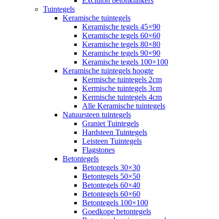
Excluton betonklinkers
Tuintegels
Keramische tuintegels
Keramische tegels 45×90
Keramische tegels 60×60
Keramische tegels 80×80
Keramische tegels 90×90
Keramische tegels 100×100
Keramische tuintegels hoogte
Kermische tuintegels 2cm
Kermische tuintegels 3cm
Kermische tuintegels 4cm
Alle Keramische tuintegels
Natuursteen tuintegels
Graniet Tuintegels
Hardsteen Tuintegels
Leisteen Tuintegels
Flagstones
Betontegels
Betontegels 30×30
Betontegels 50×50
Betontegels 60×40
Betontegels 60×60
Betontegels 100×100
Goedkope betontegels